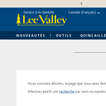
Skip
Accessibility
to
Statement
content
Service à la clientèle
Canada (Français)
NOUVEAUTÉS
OUTILS
QUINCAILLE
Nous sommes désolés, la page que vous avez dem
Effectuez plutôt une
recherche
par nom ou numéro