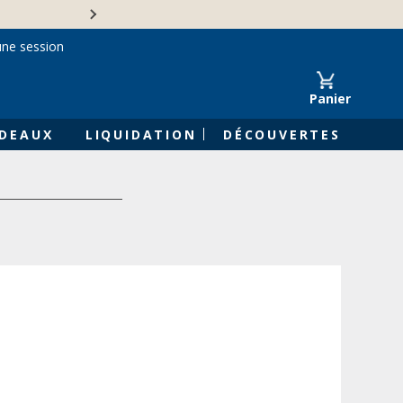
Une entreprise familiale 
une session
Panier
DEAUX
LIQUIDATION
DÉCOUVERTES