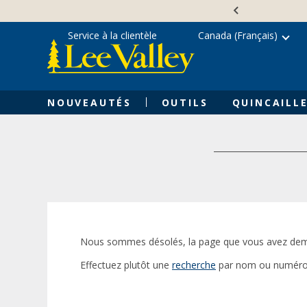
Skip
Accessibility
to
Statement
content
Service à la clientèle
Canada (Français)
NOUVEAUTÉS
OUTILS
QUINCAILLE
Nous sommes désolés, la page que vous avez dem
Effectuez plutôt une
recherche
par nom ou numéro