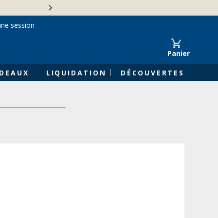
Une entreprise familiale 
une session
Panier
DEAUX
LIQUIDATION
DÉCOUVERTES