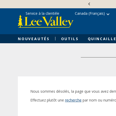
Skip
Accessibility
to
Statement
content
Service à la clientèle
Canada (Français)
NOUVEAUTÉS
OUTILS
QUINCAILLE
Nous sommes désolés, la page que vous avez dem
Effectuez plutôt une
recherche
par nom ou numéro