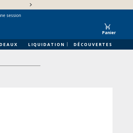
Une entreprise familiale 
une session
Panier
DEAUX
LIQUIDATION
DÉCOUVERTES