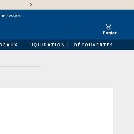
Une entreprise familiale 
une session
Panier
DEAUX
LIQUIDATION
DÉCOUVERTES