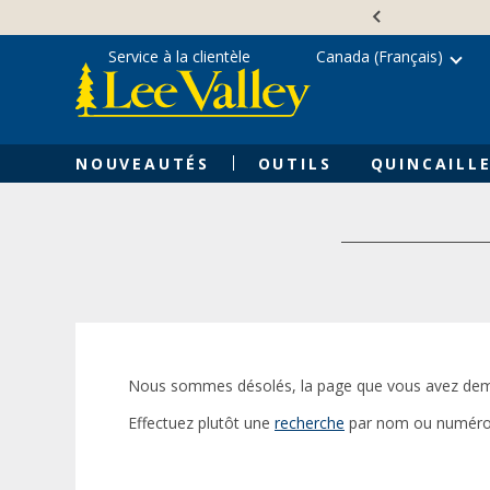
Skip
Accessibility
to
Statement
content
Service à la clientèle
Canada (Français)
NOUVEAUTÉS
OUTILS
QUINCAILLE
Nous sommes désolés, la page que vous avez dem
Effectuez plutôt une
recherche
par nom ou numéro