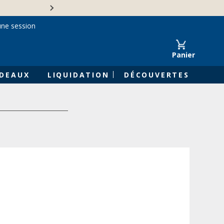
Une entreprise familiale 
une session
Panier
DEAUX
LIQUIDATION
DÉCOUVERTES