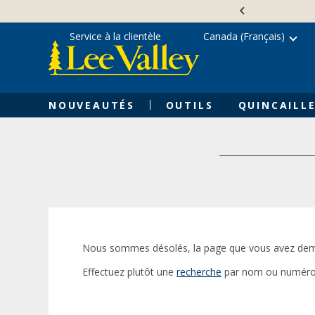
Skip
Accessibility
to
Statement
content
Service à la clientèle
Canada (Français)
NOUVEAUTÉS
OUTILS
QUINCAILLE
Nous sommes désolés, la page que vous avez dem
Effectuez plutôt une
recherche
par nom ou numéro