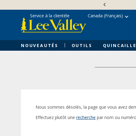
Skip
Accessibility
to
Statement
content
Service à la clientèle
Canada (Français)
NOUVEAUTÉS
OUTILS
QUINCAILLE
Nous sommes désolés, la page que vous avez dem
Effectuez plutôt une
recherche
par nom ou numéro