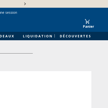
Une entreprise familiale 
une session
Panier
DEAUX
LIQUIDATION
DÉCOUVERTES