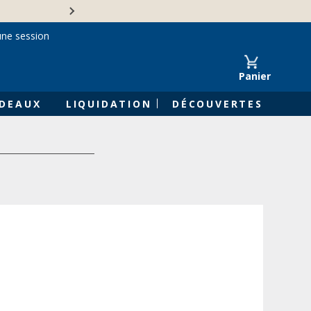
Une entreprise familiale 
une session
Panier
DEAUX
LIQUIDATION
DÉCOUVERTES