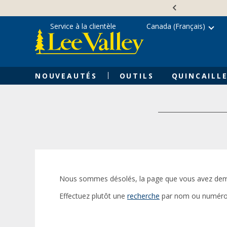
Skip
Accessibility
to
Statement
content
Service à la clientèle
Canada (Français)
NOUVEAUTÉS
OUTILS
QUINCAILLE
Nous sommes désolés, la page que vous avez dem
Effectuez plutôt une
recherche
par nom ou numéro