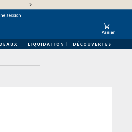
Une entreprise familiale 
une session
Panier
DEAUX
LIQUIDATION
DÉCOUVERTES