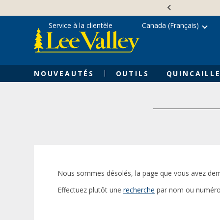
Skip
Accessibility
to
Statement
content
Service à la clientèle
Canada (Français)
NOUVEAUTÉS
OUTILS
QUINCAILLE
Nous sommes désolés, la page que vous avez dem
Effectuez plutôt une
recherche
par nom ou numéro