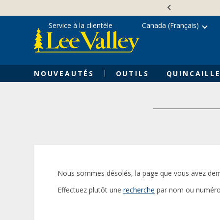
Skip
Accessibility
to
Statement
content
Service à la clientèle
Canada (Français)
NOUVEAUTÉS
OUTILS
QUINCAILLE
Nous sommes désolés, la page que vous avez dem
Effectuez plutôt une
recherche
par nom ou numéro