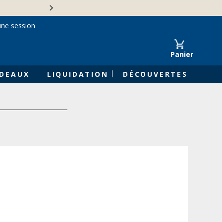
Une entreprise familiale 
une session
Panier
DEAUX
LIQUIDATION
DÉCOUVERTES