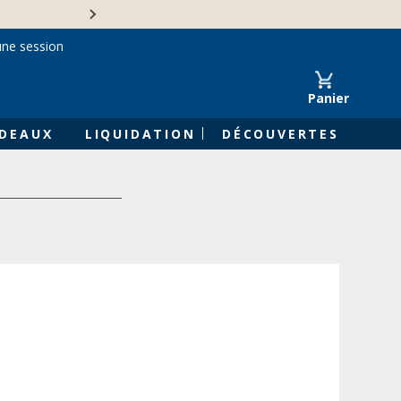
Une entreprise familiale 
une session
Panier
DEAUX
LIQUIDATION
DÉCOUVERTES