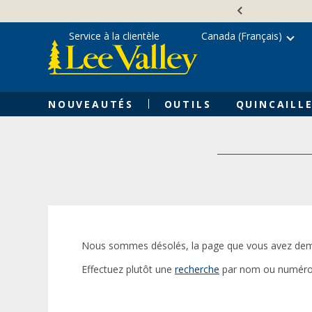
Skip
Accessibility
to
Statement
content
Service à la clientèle
Canada (Français)
NOUVEAUTÉS
OUTILS
QUINCAILLE
Nous sommes désolés, la page que vous avez dem
Effectuez plutôt une
recherche
par nom ou numéro