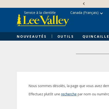
Skip
Accessibility
to
Statement
content
Service à la clientèle
Canada (Français)
NOUVEAUTÉS
OUTILS
QUINCAILLE
Nous sommes désolés, la page que vous avez dem
Effectuez plutôt une
recherche
par nom ou numéro