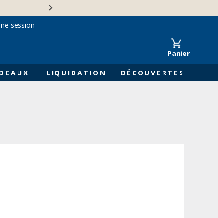
Une entreprise familiale 
une session
Panier
DEAUX
LIQUIDATION
DÉCOUVERTES