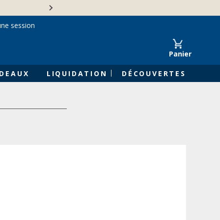
Une entreprise familiale 
une session
Panier
DEAUX
LIQUIDATION
DÉCOUVERTES