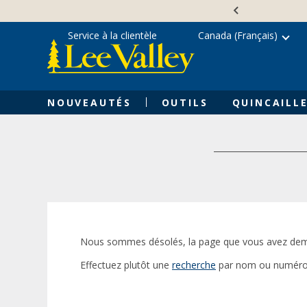
Skip
Accessibility
to
Statement
content
Service à la clientèle
Canada (Français)
NOUVEAUTÉS
OUTILS
QUINCAILLE
Nous sommes désolés, la page que vous avez dem
Effectuez plutôt une
recherche
par nom ou numéro