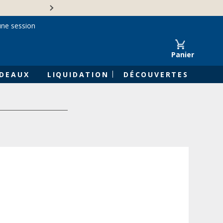
Une entreprise familiale 
une session
Panier
DEAUX
LIQUIDATION
DÉCOUVERTES