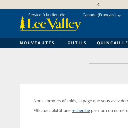
Skip
Accessibility
to
Statement
content
Service à la clientèle
Canada (Français)
NOUVEAUTÉS
OUTILS
QUINCAILLE
Nous sommes désolés, la page que vous avez dem
Effectuez plutôt une
recherche
par nom ou numéro