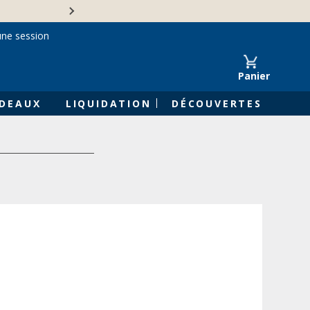
Une entreprise familiale 
une session
Panier
DEAUX
LIQUIDATION
DÉCOUVERTES