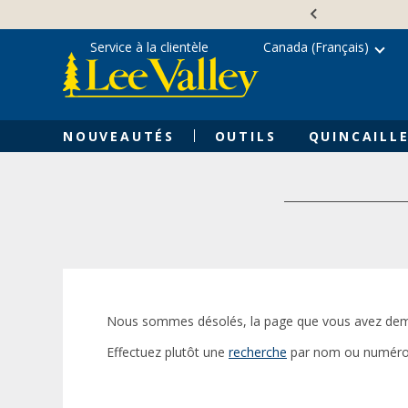
Skip
Accessibility
to
Statement
content
Service à la clientèle
Canada (Français)
NOUVEAUTÉS
OUTILS
QUINCAILLE
Nous sommes désolés, la page que vous avez dem
Effectuez plutôt une
recherche
par nom ou numéro