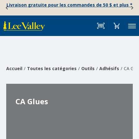
Skip
Accessibility
Livraison gratuite pour les commandes de 50 $ et plus *
to
Statement
content
Menu
Accueil
Toutes les catégories
Outils
Adhésifs
CA Glu
CA Glues