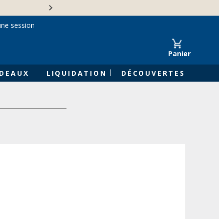
Une entreprise familiale 
une session
Panier
DEAUX
LIQUIDATION
DÉCOUVERTES