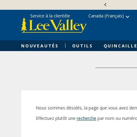
Skip
Accessibility
to
Statement
content
Service à la clientèle
Canada (Français)
NOUVEAUTÉS
OUTILS
QUINCAILLE
Nous sommes désolés, la page que vous avez dem
Effectuez plutôt une
recherche
par nom ou numéro