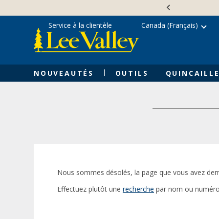
Skip
Accessibility
to
Statement
content
Service à la clientèle
Canada (Français)
NOUVEAUTÉS
OUTILS
QUINCAILLE
Nous sommes désolés, la page que vous avez dem
Effectuez plutôt une
recherche
par nom ou numéro