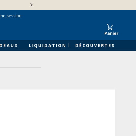
Une entreprise familiale 
une session
Panier
DEAUX
LIQUIDATION
DÉCOUVERTES