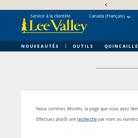
Skip
Accessibility
to
Statement
content
Service à la clientèle
Canada (Français)
NOUVEAUTÉS
OUTILS
QUINCAILLE
Nous sommes désolés, la page que vous avez dem
Effectuez plutôt une
recherche
par nom ou numéro