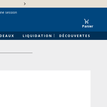
Une entreprise familiale 
une session
Panier
DEAUX
LIQUIDATION
DÉCOUVERTES