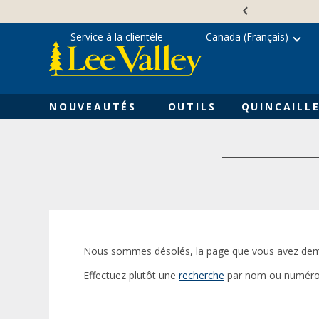
Skip
Accessibility
to
Statement
content
Service à la clientèle
Canada (Français)
NOUVEAUTÉS
OUTILS
QUINCAILLE
Nous sommes désolés, la page que vous avez dem
Effectuez plutôt une
recherche
par nom ou numéro