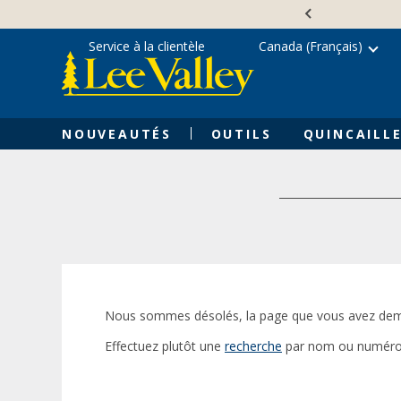
Skip
Accessibility
to
Statement
content
Service à la clientèle
Canada (Français)
NOUVEAUTÉS
OUTILS
QUINCAILLE
Nous sommes désolés, la page que vous avez dem
Effectuez plutôt une
recherche
par nom ou numéro