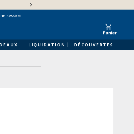
Une entreprise familiale 
une session
Panier
DEAUX
LIQUIDATION
DÉCOUVERTES