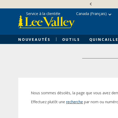
Skip
Accessibility
to
Statement
content
Service à la clientèle
Canada (Français)
NOUVEAUTÉS
OUTILS
QUINCAILLE
Nous sommes désolés, la page que vous avez dem
Effectuez plutôt une
recherche
par nom ou numéro