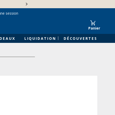
Une entreprise familiale 
une session
Panier
DEAUX
LIQUIDATION
DÉCOUVERTES