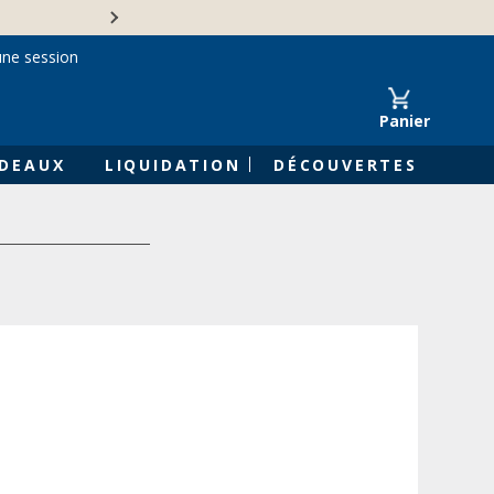
Une entreprise familiale 
une session
Panier
DEAUX
LIQUIDATION
DÉCOUVERTES