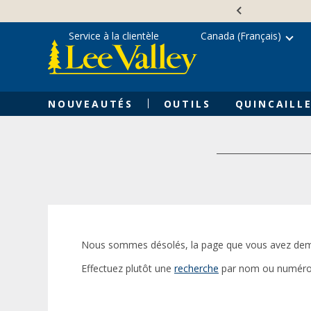
Skip
Accessibility
to
Statement
content
Service à la clientèle
Canada (Français)
NOUVEAUTÉS
OUTILS
QUINCAILLE
Nous sommes désolés, la page que vous avez dem
Effectuez plutôt une
recherche
par nom ou numéro