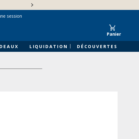
Une entreprise familiale 
une session
Panier
DEAUX
LIQUIDATION
DÉCOUVERTES