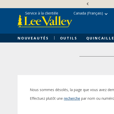
Skip
Accessibility
to
Statement
content
Service à la clientèle
Canada (Français)
NOUVEAUTÉS
OUTILS
QUINCAILLE
Nous sommes désolés, la page que vous avez dem
Effectuez plutôt une
recherche
par nom ou numéro