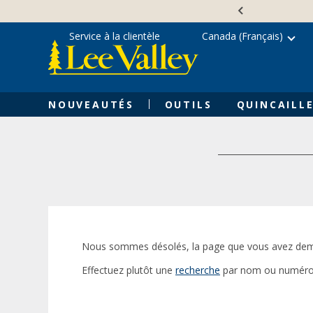
Skip
Accessibility
to
Statement
content
Service à la clientèle
Canada (Français)
NOUVEAUTÉS
OUTILS
QUINCAILLE
Nous sommes désolés, la page que vous avez dem
Effectuez plutôt une
recherche
par nom ou numéro