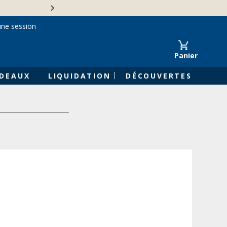
Une entreprise familiale 
une session
Panier
DEAUX
LIQUIDATION
DÉCOUVERTES