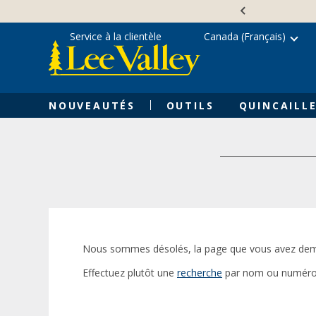
Skip
Accessibility
to
Statement
content
Service à la clientèle
Canada (Français)
NOUVEAUTÉS
OUTILS
QUINCAILLE
Nous sommes désolés, la page que vous avez dem
Effectuez plutôt une
recherche
par nom ou numéro