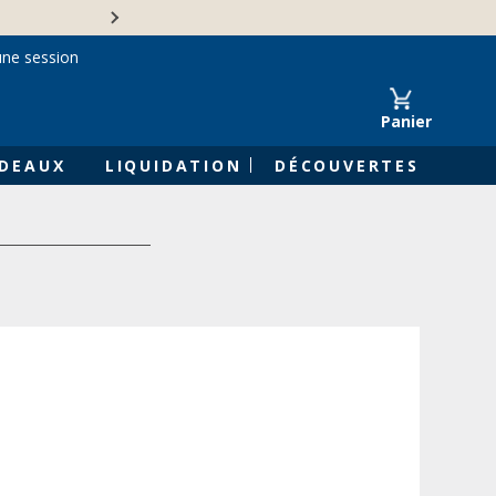
Une entreprise familiale 
une session
Panier
DEAUX
LIQUIDATION
DÉCOUVERTES