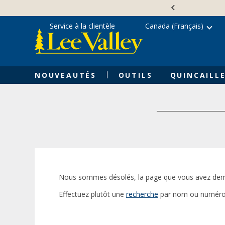
Skip
Accessibility
to
Statement
content
Service à la clientèle
Canada (Français)
NOUVEAUTÉS
OUTILS
QUINCAILLE
Nous sommes désolés, la page que vous avez dem
Effectuez plutôt une
recherche
par nom ou numéro