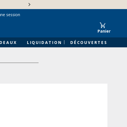
Une entreprise familiale 
une session
Panier
DEAUX
LIQUIDATION
DÉCOUVERTES