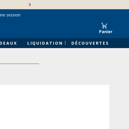
Une entreprise familiale 
une session
Panier
DEAUX
LIQUIDATION
DÉCOUVERTES