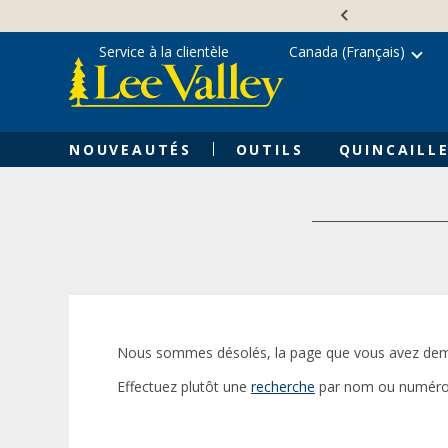
Skip
Accessibility
to
Statement
content
Service à la clientèle
Canada (Français)
NOUVEAUTÉS
OUTILS
QUINCAILLE
Nous sommes désolés, la page que vous avez dem
Effectuez plutôt une
recherche
par nom ou numéro