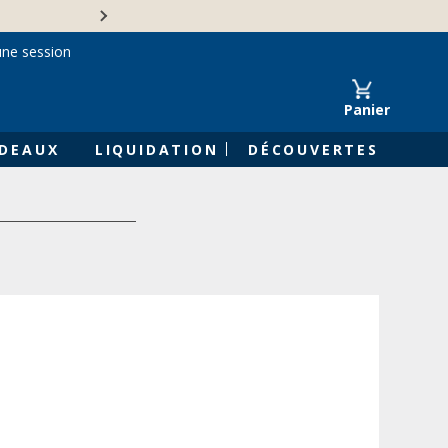
Une entreprise familiale 
une session
Panier
DEAUX
LIQUIDATION
DÉCOUVERTES