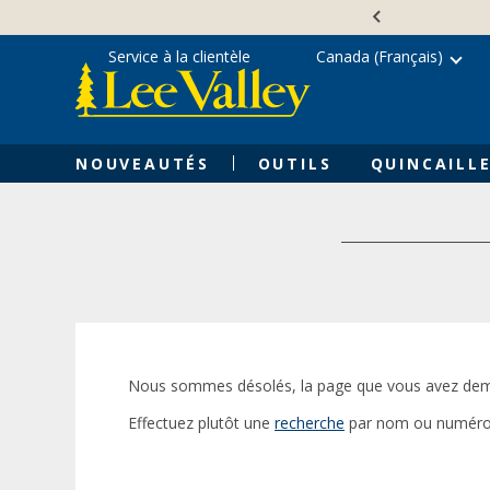
Skip
Accessibility
to
Statement
content
Service à la clientèle
Canada (Français)
NOUVEAUTÉS
OUTILS
QUINCAILLE
Nous sommes désolés, la page que vous avez dem
Effectuez plutôt une
recherche
par nom ou numéro