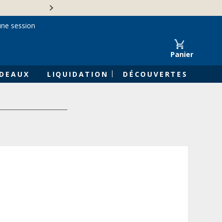
Une entreprise familiale 
une session
Panier
DEAUX
LIQUIDATION
DÉCOUVERTES