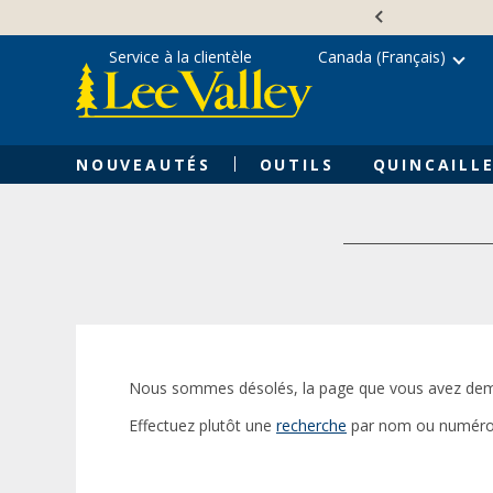
Skip
Accessibility
to
Statement
content
Service à la clientèle
Canada (Français)
NOUVEAUTÉS
OUTILS
QUINCAILLE
Nous sommes désolés, la page que vous avez dem
Effectuez plutôt une
recherche
par nom ou numéro