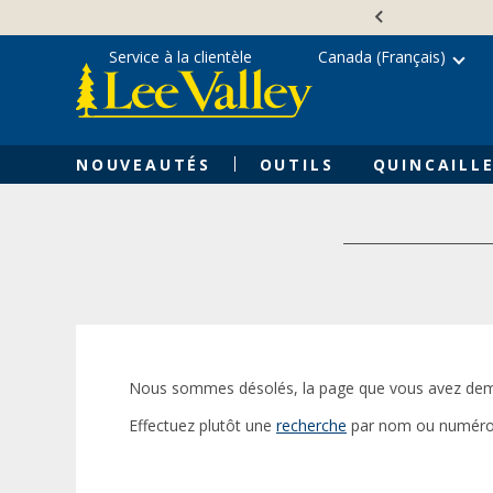
Skip
Accessibility
to
Statement
content
Service à la clientèle
Canada (Français)
NOUVEAUTÉS
OUTILS
QUINCAILLE
Nous sommes désolés, la page que vous avez dem
Effectuez plutôt une
recherche
par nom ou numéro