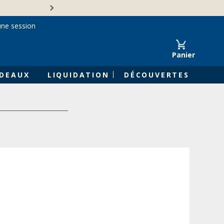
Une entreprise familiale 
une session
Panier
DEAUX
LIQUIDATION
DÉCOUVERTES