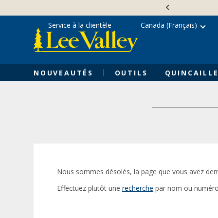
Skip
Accessibility
to
Statement
content
Service à la clientèle
Canada (Français)
NOUVEAUTÉS
OUTILS
QUINCAILLE
Nous sommes désolés, la page que vous avez dem
Effectuez plutôt une
recherche
par nom ou numéro