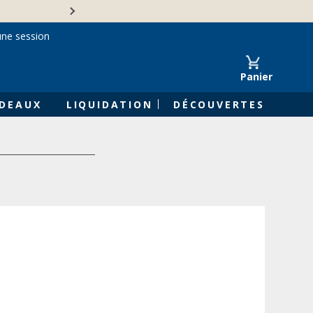
Une entreprise familiale 
une session
Panier
DEAUX
LIQUIDATION
DÉCOUVERTES