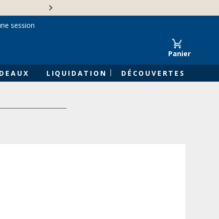
Une entreprise familiale 
une session
Panier
DEAUX
LIQUIDATION
DÉCOUVERTES