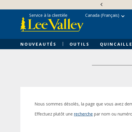
Skip
Accessibility
to
Statement
content
Service à la clientèle
Canada (Français)
NOUVEAUTÉS
OUTILS
QUINCAILLE
Nous sommes désolés, la page que vous avez dem
Effectuez plutôt une
recherche
par nom ou numéro