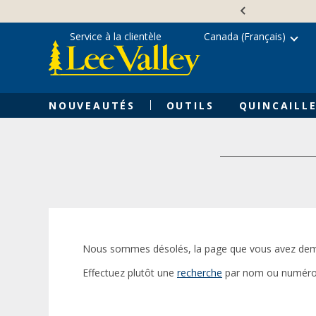
Skip
Accessibility
to
Statement
content
Service à la clientèle
Canada (Français)
NOUVEAUTÉS
OUTILS
QUINCAILLE
Nous sommes désolés, la page que vous avez dem
Effectuez plutôt une
recherche
par nom ou numéro