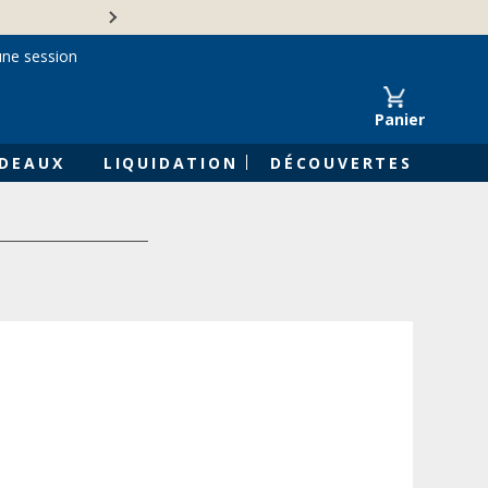
Une entreprise familiale 
une session
Panier
DEAUX
LIQUIDATION
DÉCOUVERTES