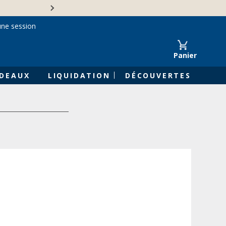
Une entreprise familiale 
une session
Panier
DEAUX
LIQUIDATION
DÉCOUVERTES