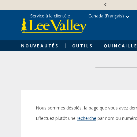
Skip
Accessibility
to
Statement
content
Service à la clientèle
Canada (Français)
NOUVEAUTÉS
OUTILS
QUINCAILLE
Nous sommes désolés, la page que vous avez dem
Effectuez plutôt une
recherche
par nom ou numéro