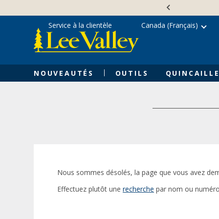
Skip
Accessibility
to
Statement
content
Service à la clientèle
Canada (Français)
NOUVEAUTÉS
OUTILS
QUINCAILLE
Nous sommes désolés, la page que vous avez dem
Effectuez plutôt une
recherche
par nom ou numéro