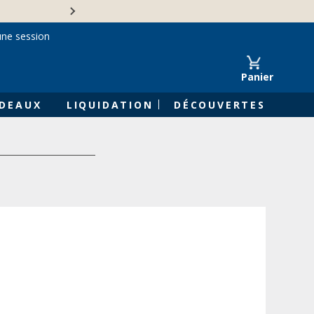
Une entreprise familiale 
une session
Panier
DEAUX
LIQUIDATION
DÉCOUVERTES