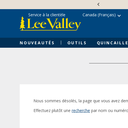
Skip
Accessibility
to
Statement
content
Service à la clientèle
Canada (Français)
NOUVEAUTÉS
OUTILS
QUINCAILLE
Nous sommes désolés, la page que vous avez dem
Effectuez plutôt une
recherche
par nom ou numéro