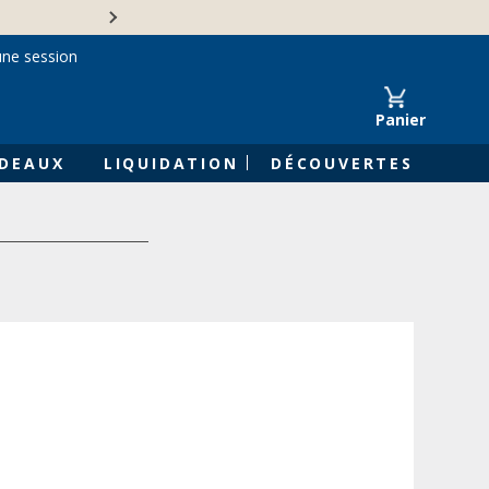
Une entreprise familiale 
une session
Panier
DEAUX
LIQUIDATION
DÉCOUVERTES