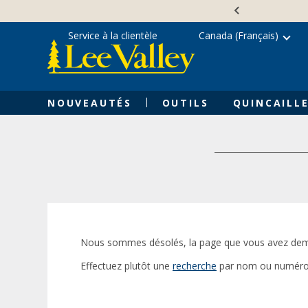
Skip
Accessibility
to
Statement
content
Service à la clientèle
Canada (Français)
NOUVEAUTÉS
OUTILS
QUINCAILLE
Nous sommes désolés, la page que vous avez dem
Effectuez plutôt une
recherche
par nom ou numéro