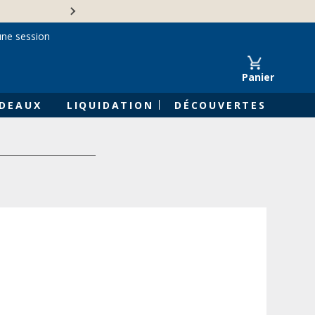
Une entreprise familiale 
une session
Panier
DEAUX
LIQUIDATION
DÉCOUVERTES