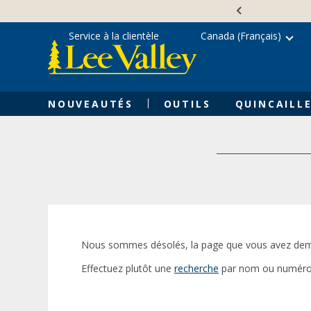
Skip
Accessibility
to
Statement
content
Service à la clientèle
Canada (Français)
NOUVEAUTÉS
OUTILS
QUINCAILLE
Nous sommes désolés, la page que vous avez dem
Effectuez plutôt une
recherche
par nom ou numéro