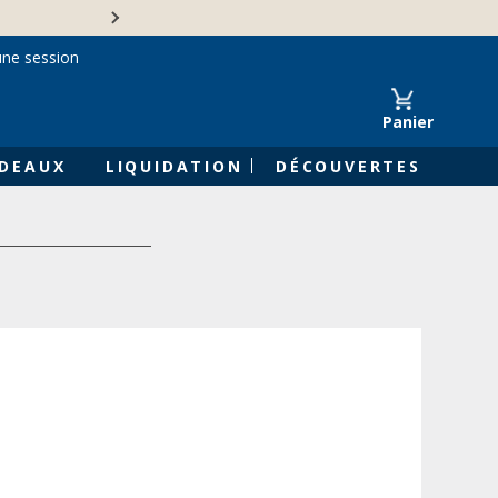
Une entreprise familiale 
une session
Panier
DEAUX
LIQUIDATION
DÉCOUVERTES