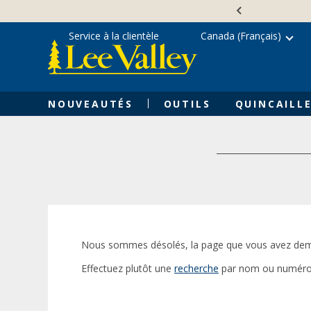
Skip
Accessibility
to
Statement
content
Service à la clientèle
Canada (Français)
NOUVEAUTÉS
OUTILS
QUINCAILLE
Nous sommes désolés, la page que vous avez dem
Effectuez plutôt une
recherche
par nom ou numéro