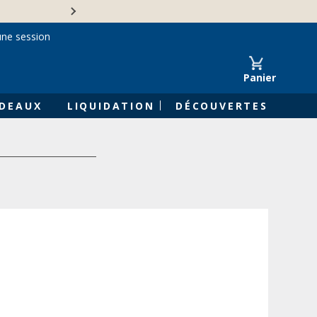
Une entreprise familiale 
une session
Panier
DEAUX
LIQUIDATION
DÉCOUVERTES