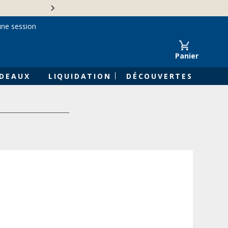
Une entreprise familiale 
une session
Panier
DEAUX
LIQUIDATION
DÉCOUVERTES