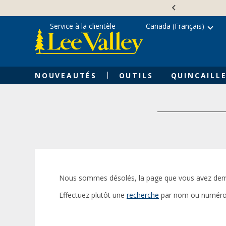
Skip
Accessibility
to
Statement
content
Service à la clientèle
Canada (Français)
NOUVEAUTÉS
OUTILS
QUINCAILLE
Nous sommes désolés, la page que vous avez dem
Effectuez plutôt une
recherche
par nom ou numéro