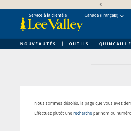
Skip
Accessibility
to
Statement
content
Service à la clientèle
Canada (Français)
NOUVEAUTÉS
OUTILS
QUINCAILLE
Nous sommes désolés, la page que vous avez dem
Effectuez plutôt une
recherche
par nom ou numéro