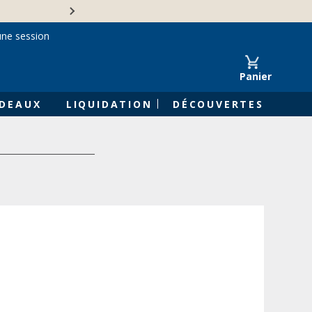
Une entreprise familiale 
une session
Panier
DEAUX
LIQUIDATION
DÉCOUVERTES