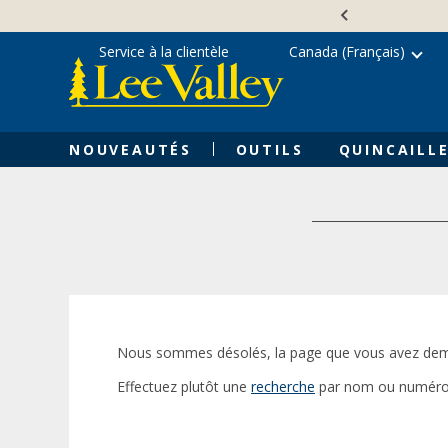
Skip
Accessibility
to
Statement
content
Service à la clientèle
Canada (Français)
NOUVEAUTÉS
OUTILS
QUINCAILLE
Nous sommes désolés, la page que vous avez dem
Effectuez plutôt une
recherche
par nom ou numéro