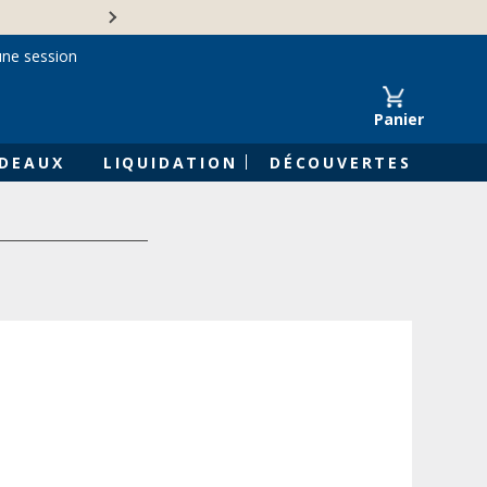
Une entreprise familiale 
une session
Panier
DEAUX
LIQUIDATION
DÉCOUVERTES