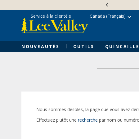
Skip
Accessibility
to
Statement
content
Service à la clientèle
Canada (Français)
NOUVEAUTÉS
OUTILS
QUINCAILLE
Nous sommes désolés, la page que vous avez dem
Effectuez plutôt une
recherche
par nom ou numéro