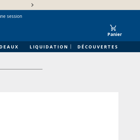
Une entreprise familiale 
une session
Panier
DEAUX
LIQUIDATION
DÉCOUVERTES