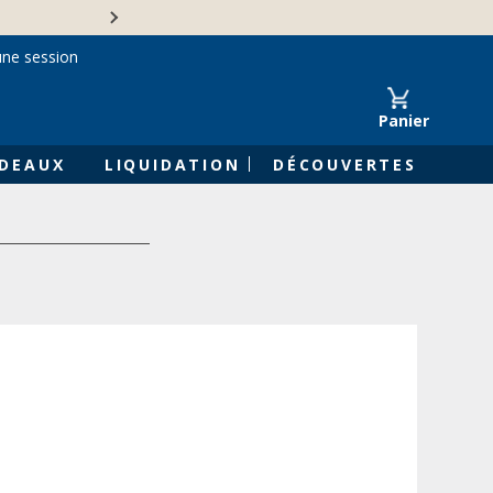
Une entreprise familiale 
une session
Panier
DEAUX
LIQUIDATION
DÉCOUVERTES