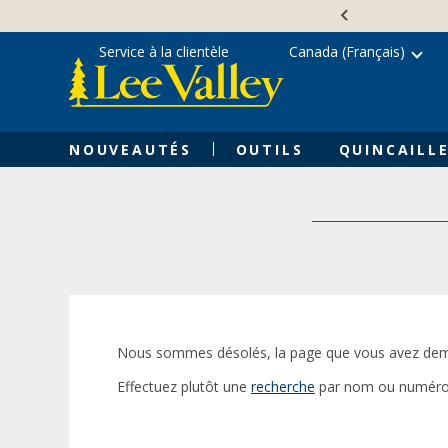
Skip
Accessibility
to
Statement
content
Service à la clientèle
Canada (Français)
NOUVEAUTÉS
OUTILS
QUINCAILLE
Nous sommes désolés, la page que vous avez dem
Effectuez plutôt une
recherche
par nom ou numéro