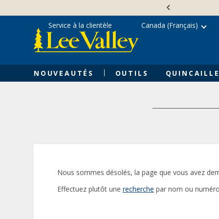
Skip
Accessibility
to
Statement
content
Service à la clientèle
Canada (Français)
NOUVEAUTÉS
OUTILS
QUINCAILLE
Nous sommes désolés, la page que vous avez dem
Effectuez plutôt une
recherche
par nom ou numéro