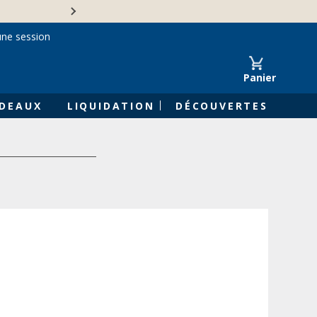
Une entreprise familiale 
une session
Panier
DEAUX
LIQUIDATION
DÉCOUVERTES