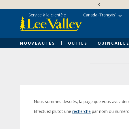
Skip
Accessibility
to
Statement
content
Service à la clientèle
Canada (Français)
NOUVEAUTÉS
OUTILS
QUINCAILLE
Nous sommes désolés, la page que vous avez dem
Effectuez plutôt une
recherche
par nom ou numéro