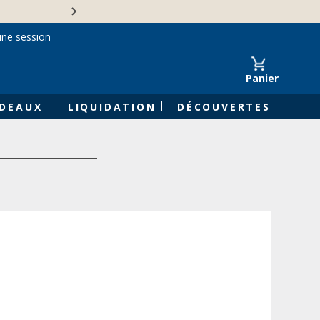
Une entreprise familiale 
une session
Panier
DEAUX
LIQUIDATION
DÉCOUVERTES