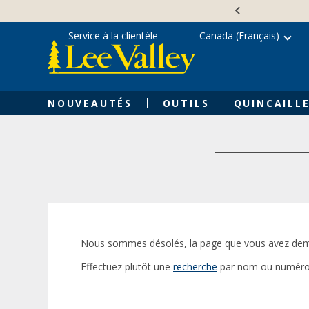
Skip
Accessibility
to
Statement
content
Service à la clientèle
Canada (Français)
NOUVEAUTÉS
OUTILS
QUINCAILLE
Nous sommes désolés, la page que vous avez dem
Effectuez plutôt une
recherche
par nom ou numéro