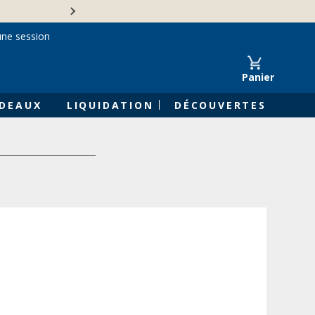
Une entreprise familiale 
une session
Panier
DEAUX
LIQUIDATION
DÉCOUVERTES