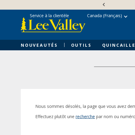
Skip
Accessibility
to
Statement
content
Service à la clientèle
Canada (Français)
NOUVEAUTÉS
OUTILS
QUINCAILLE
Nous sommes désolés, la page que vous avez dem
Effectuez plutôt une
recherche
par nom ou numéro