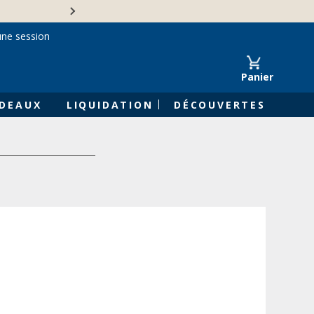
Une entreprise familiale 
une session
Panier
DEAUX
LIQUIDATION
DÉCOUVERTES