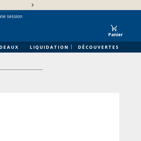
Une entreprise familiale 
une session
Panier
DEAUX
LIQUIDATION
DÉCOUVERTES