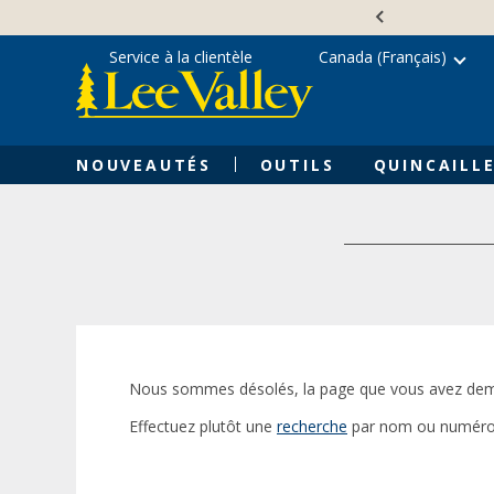
Skip
Accessibility
to
Statement
content
Service à la clientèle
Canada (Français)
NOUVEAUTÉS
OUTILS
QUINCAILLE
Nous sommes désolés, la page que vous avez dem
Effectuez plutôt une
recherche
par nom ou numéro