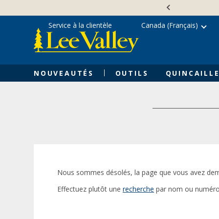
Skip
Accessibility
to
Statement
content
Service à la clientèle
Canada (Français)
NOUVEAUTÉS
OUTILS
QUINCAILLE
Nous sommes désolés, la page que vous avez dem
Effectuez plutôt une
recherche
par nom ou numéro