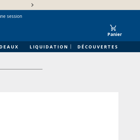
Une entreprise familiale 
une session
Panier
DEAUX
LIQUIDATION
DÉCOUVERTES